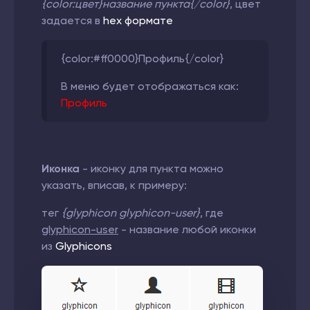
{color:цвет}название пункта{/color}
, цвет
задается в
hex формате
{color:#ff0000}Профиль{/color}
В меню будет отображаться как:
Профиль
Иконка
- иконку для пункта можно
указать, вписав, к примеру:
тег
{
glyphicon glyphicon-user
}
, где
glyphicon-user
- название любой иконки
из
Glyphicons