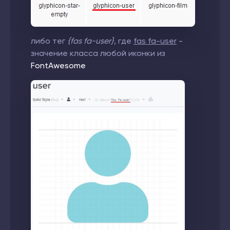
либо тег
{fas fa-user}
, где
fas fa-user
-
значение класса любой иконки из
FontAwesome