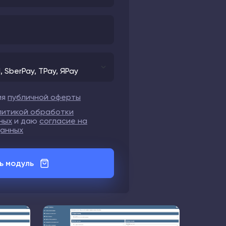
ия
публичной оферты
литикой обработки
ных
и даю
согласие на
данных
ь модуль