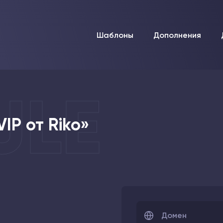
Шаблоны
Дополнения
ULE
IP от Riko»
Домен