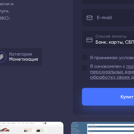
лючи и
уги.
E-mail
IKO:
Способ оплаты
Категория
Я принимаю услов
Монетизация
Я ознакомлен с
по
персональных дан
обработку своих 
Купит